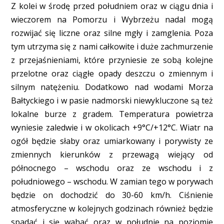
Z kolei w środę przed południem oraz w ciągu dnia i
wieczorem na Pomorzu i Wybrzeżu nadal mogą
rozwijać się liczne oraz silne mgły i zamglenia. Poza
tym utrzyma się z nami całkowite i duże zachmurzenie
z przejaśnieniami, które przyniesie ze sobą kolejne
przelotne oraz ciągłe opady deszczu o zmiennym i
silnym natężeniu. Dodatkowo nad wodami Morza
Bałtyckiego i w pasie nadmorski niewykluczone są też
lokalne burze z gradem. Temperatura powietrza
wyniesie zaledwie i w okolicach +9°C/+12°C. Wiatr na
ogół będzie słaby oraz umiarkowany i porywisty ze
zmiennych kierunków z przewagą wiejący od
północnego – wschodu oraz ze wschodu i z
południowego – wschodu. W zamian tego w porywach
będzie on dochodzić do 30-60 km/h. Ciśnienie
atmosferyczne w kolejnych godzinach również będzie
spadać i się wahać oraz w południe na poziomie