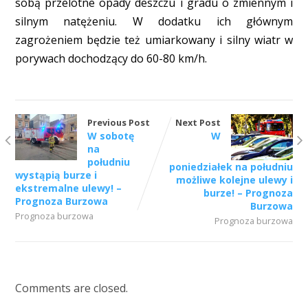
sobą przelotne opady deszczu i gradu o zmiennym i
silnym natężeniu. W dodatku ich głównym
zagrożeniem będzie też umiarkowany i silny wiatr w
porywach dochodzący do 60-80 km/h.
Previous Post
Next Post
W sobotę
W
na
południu
poniedziałek na południu
wystąpią burze i
możliwe kolejne ulewy i
ekstremalne ulewy! –
burze! – Prognoza
Prognoza Burzowa
Burzowa
Prognoza burzowa
Prognoza burzowa
Comments are closed.