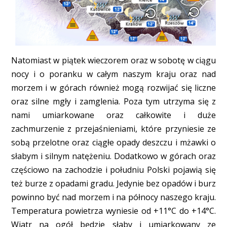
Natomiast w piątek wieczorem oraz w sobotę w ciągu
nocy i o poranku w całym naszym kraju oraz nad
morzem i w górach również mogą rozwijać się liczne
oraz silne mgły i zamglenia. Poza tym utrzyma się z
nami umiarkowane oraz całkowite i duże
zachmurzenie z przejaśnieniami, które przyniesie ze
sobą przelotne oraz ciągłe opady deszczu i mżawki o
słabym i silnym natężeniu. Dodatkowo w górach oraz
częściowo na zachodzie i południu Polski pojawią się
też burze z opadami gradu. Jedynie bez opadów i burz
powinno być nad morzem i na północy naszego kraju.
Temperatura powietrza wyniesie od +11°C do +14°C.
Wiatr na ogół będzie słaby i umiarkowany ze