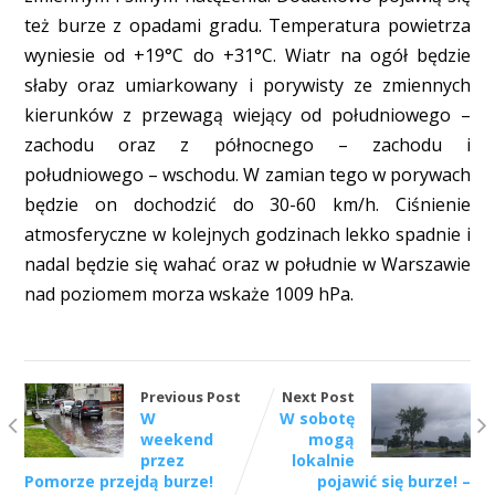
też burze z opadami gradu. Temperatura powietrza
wyniesie od +19°C do +31°C. Wiatr na ogół będzie
słaby oraz umiarkowany i porywisty ze zmiennych
kierunków z przewagą wiejący od południowego –
zachodu oraz z północnego – zachodu i
południowego – wschodu. W zamian tego w porywach
będzie on dochodzić do 30-60 km/h. Ciśnienie
atmosferyczne w kolejnych godzinach lekko spadnie i
nadal będzie się wahać oraz w południe w Warszawie
nad poziomem morza wskaże 1009 hPa.
Previous Post
Next Post
W
W sobotę
weekend
mogą
przez
lokalnie
Pomorze przejdą burze!
pojawić się burze! –