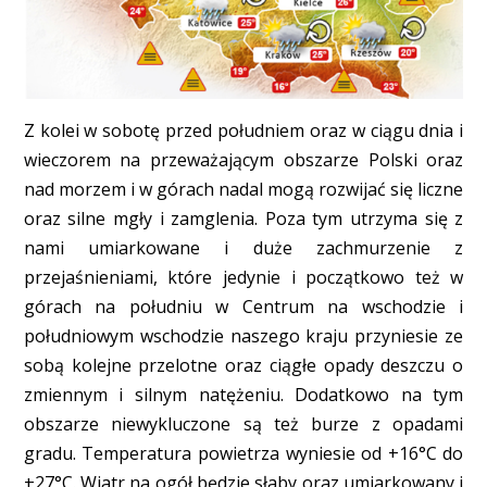
Z kolei w sobotę przed południem oraz w ciągu dnia i
wieczorem na przeważającym obszarze Polski oraz
nad morzem i w górach nadal mogą rozwijać się liczne
oraz silne mgły i zamglenia. Poza tym utrzyma się z
nami umiarkowane i duże zachmurzenie z
przejaśnieniami, które jedynie i początkowo też w
górach na południu w Centrum na wschodzie i
południowym wschodzie naszego kraju przyniesie ze
sobą kolejne przelotne oraz ciągłe opady deszczu o
zmiennym i silnym natężeniu. Dodatkowo na tym
obszarze niewykluczone są też burze z opadami
gradu. Temperatura powietrza wyniesie od +16°C do
+27°C. Wiatr na ogół będzie słaby oraz umiarkowany i