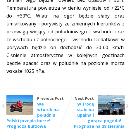
zamian tego będzie również bez opadów i burz.
Temperatura powietrza w cieniu wyniesie od +22°C
do +30°C. Wiatr na ogół będzie słaby oraz
umiarkowany i porywisty ze zmiennych kierunków z
przewagą wiejący od południowego – wschodu oraz
ze wschodu i z północnego – wschodu. Dodatkowo w
porywach będzie on dochodzić do 30-60 km/h.
Ciśnienie atmosferyczne w kolejnych godzinach
będzie spadać oraz w południe na poziomie morza
wskaże 1025 hPa.
Previous Post
Next Post
We
W środę
wtorek na
stabilna
południu
upalna i
Polski przejdą burze! –
gorąca pogoda! –
Prognoza Burzowa
Prognoza na 28 sierpnia