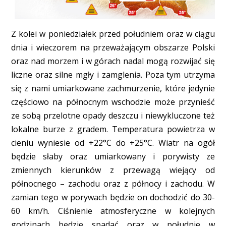
Z kolei w poniedziałek przed południem oraz w ciągu
dnia i wieczorem na przeważającym obszarze Polski
oraz nad morzem i w górach nadal mogą rozwijać się
liczne oraz silne mgły i zamglenia. Poza tym utrzyma
się z nami umiarkowane zachmurzenie, które jedynie
częściowo na północnym wschodzie może przynieść
ze sobą przelotne opady deszczu i niewykluczone też
lokalne burze z gradem. Temperatura powietrza w
cieniu wyniesie od +22°C do +25°C. Wiatr na ogół
będzie słaby oraz umiarkowany i porywisty ze
zmiennych kierunków z przewagą wiejący od
północnego – zachodu oraz z północy i zachodu. W
zamian tego w porywach będzie on dochodzić do 30-
60 km/h. Ciśnienie atmosferyczne w kolejnych
godzinach będzie spadać oraz w południe w