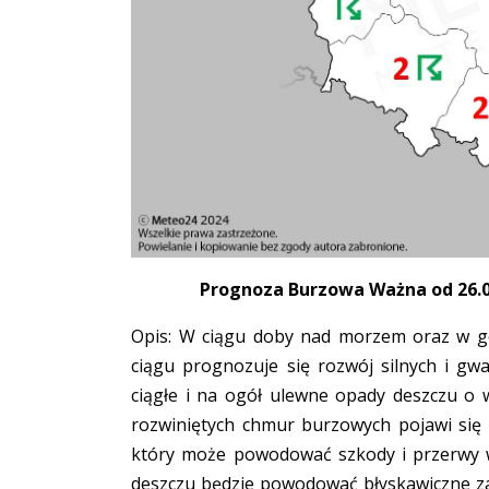
Prognoza Burzowa Ważna od 26.05.
Opis: W ciągu doby nad morzem oraz w gó
ciągu prognozuje się rozwój silnych i gw
ciągłe i na ogół ulewne opady deszczu o
rozwiniętych chmur burzowych pojawi się t
który może powodować szkody i przerwy w
deszczu będzie powodować błyskawiczne zal