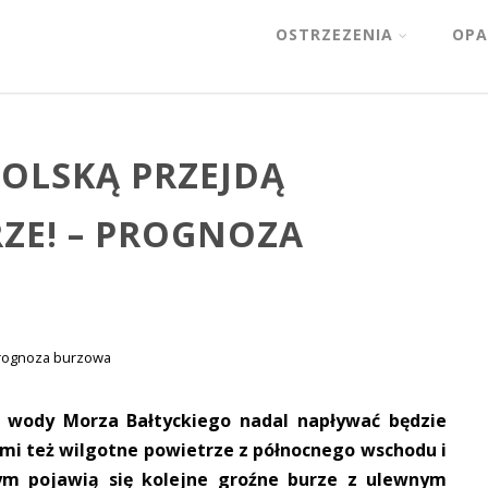
OSTRZEZENIA
OPA
POLSKĄ PRZEJDĄ
RZE! – PROGNOZA
rognoza burzowa
d wody Morza Bałtyckiego nadal napływać będzie
ymi też wilgotne powietrze z północnego wschodu i
ym pojawią się kolejne groźne burze z ulewnym