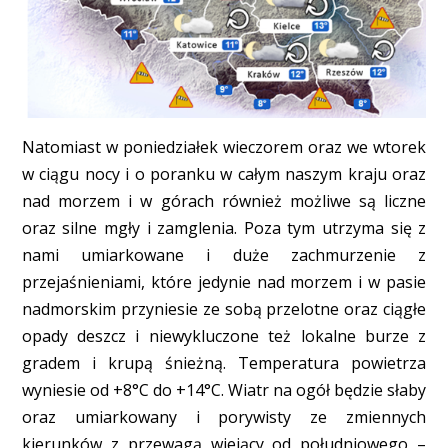
Natomiast w poniedziałek wieczorem oraz we wtorek
w ciągu nocy i o poranku w całym naszym kraju oraz
nad morzem i w górach również możliwe są liczne
oraz silne mgły i zamglenia. Poza tym utrzyma się z
nami umiarkowane i duże zachmurzenie z
przejaśnieniami, które jedynie nad morzem i w pasie
nadmorskim przyniesie ze sobą przelotne oraz ciągłe
opady deszcz i niewykluczone też lokalne burze z
gradem i krupą śnieżną. Temperatura powietrza
wyniesie od +8°C do +14°C. Wiatr na ogół będzie słaby
oraz umiarkowany i porywisty ze zmiennych
kierunków z przewagą wiejący od południowego –