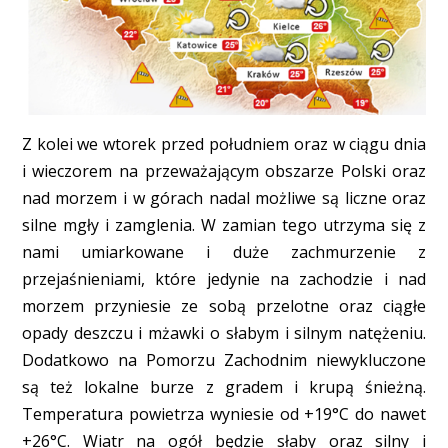
Z kolei we wtorek przed południem oraz w ciągu dnia
i wieczorem na przeważającym obszarze Polski oraz
nad morzem i w górach nadal możliwe są liczne oraz
silne mgły i zamglenia. W zamian tego utrzyma się z
nami umiarkowane i duże zachmurzenie z
przejaśnieniami, które jedynie na zachodzie i nad
morzem przyniesie ze sobą przelotne oraz ciągłe
opady deszczu i mżawki o słabym i silnym natężeniu.
Dodatkowo na Pomorzu Zachodnim niewykluczone
są też lokalne burze z gradem i krupą śnieżną.
Temperatura powietrza wyniesie od +19°C do nawet
+26°C. Wiatr na ogół będzie słaby oraz silny i