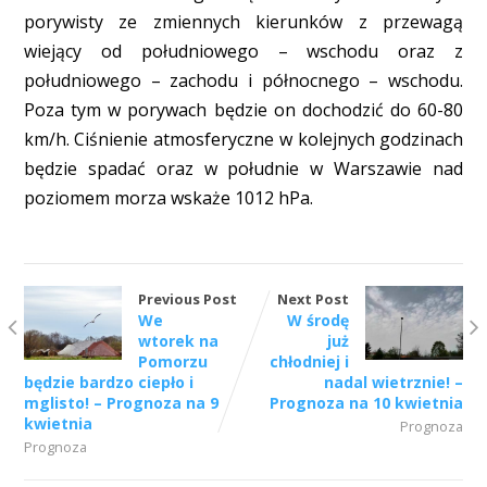
porywisty ze zmiennych kierunków z przewagą
wiejący od południowego – wschodu oraz z
południowego – zachodu i północnego – wschodu.
Poza tym w porywach będzie on dochodzić do 60-80
km/h. Ciśnienie atmosferyczne w kolejnych godzinach
będzie spadać oraz w południe w Warszawie nad
poziomem morza wskaże 1012 hPa.
Previous Post
Next Post
We
W środę
wtorek na
już
Pomorzu
chłodniej i
będzie bardzo ciepło i
nadal wietrznie! –
mglisto! – Prognoza na 9
Prognoza na 10 kwietnia
kwietnia
Prognoza
Prognoza