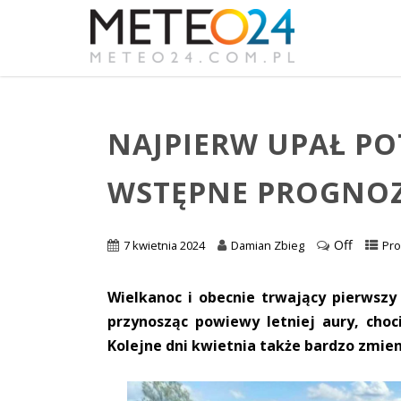
NAJPIERW UPAŁ PO
WSTĘPNE PROGNO
Off
7 kwietnia 2024
Damian Zbieg
Pro
Wielkanoc i obecnie trwający pierwsz
przynosząc powiewy letniej aury, choc
Kolejne dni kwietnia także bardzo zmie