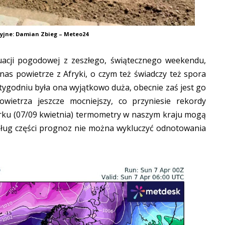
cyjne: Damian Zbieg – Meteo24
cji pogodowej z zeszłego, świątecznego weekendu,
nas powietrze z Afryki, o czym też świadczy też spora
 tygodniu była ona wyjątkowo duża, obecnie zaś jest go
wietrza jeszcze mocniejszy, co przyniesie rekordy
orku (07/09 kwietnia) termometry w naszym kraju mogą
dług części prognoz nie można wykluczyć odnotowania