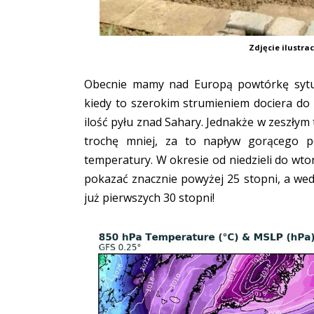
Zdjęcie ilustra
Obecnie mamy nad Europą powtórkę sytua
kiedy to szerokim strumieniem dociera do 
ilość pyłu znad Sahary. Jednakże w zeszłym
trochę mniej, za to napływ gorącego po
temperatury. W okresie od niedzieli do wt
pokazać znacznie powyżej 25 stopni, a we
już pierwszych 30 stopni!