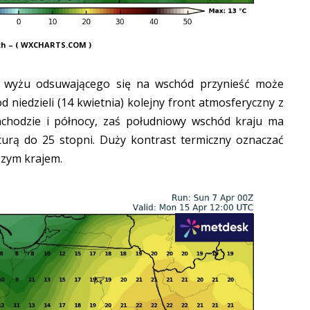
ch – ( WXCHARTS.COM )
 wyżu odsuwającego się na wschód przynieść może
od niedzieli (14 kwietnia) kolejny front atmosferyczny z
chodzie i północy, zaś południowy wschód kraju ma
turą do 25 stopni. Duży kontrast termiczny oznaczać
szym krajem.