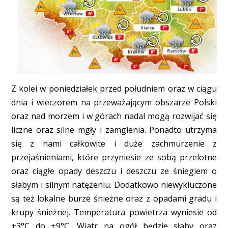
Z kolei w poniedziałek przed południem oraz w ciągu
dnia i wieczorem na przeważającym obszarze Polski
oraz nad morzem i w górach nadal mogą rozwijać się
liczne oraz silne mgły i zamglenia. Ponadto utrzyma
się z nami całkowite i duże zachmurzenie z
przejaśnieniami, które przyniesie ze sobą przelotne
oraz ciągłe opady deszczu i deszczu ze śniegiem o
słabym i silnym natężeniu. Dodatkowo niewykluczone
są też lokalne burze śnieżne oraz z opadami gradu i
krupy śnieżnej. Temperatura powietrza wyniesie od
+3°C do +9°C. Wiatr na ogół będzie słaby oraz