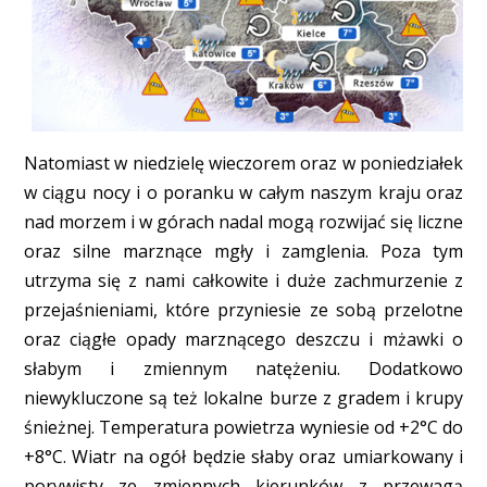
Natomiast w niedzielę wieczorem oraz w poniedziałek
w ciągu nocy i o poranku w całym naszym kraju oraz
nad morzem i w górach nadal mogą rozwijać się liczne
oraz silne marznące mgły i zamglenia. Poza tym
utrzyma się z nami całkowite i duże zachmurzenie z
przejaśnieniami, które przyniesie ze sobą przelotne
oraz ciągłe opady marznącego deszczu i mżawki o
słabym i zmiennym natężeniu. Dodatkowo
niewykluczone są też lokalne burze z gradem i krupy
śnieżnej. Temperatura powietrza wyniesie od +2°C do
+8°C. Wiatr na ogół będzie słaby oraz umiarkowany i
porywisty ze zmiennych kierunków z przewagą