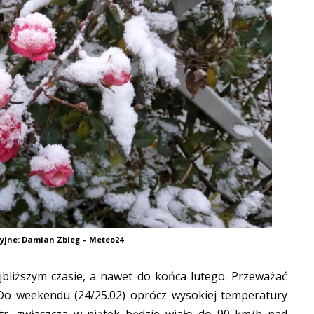
cyjne: Damian Zbieg – Meteo24
jbliższym czasie, a nawet do końca lutego. Przeważać
o weekendu (24/25.02) oprócz wysokiej temperatury
iatr, zwłaszcza w piątek będzie wiało do 90 km/h nad