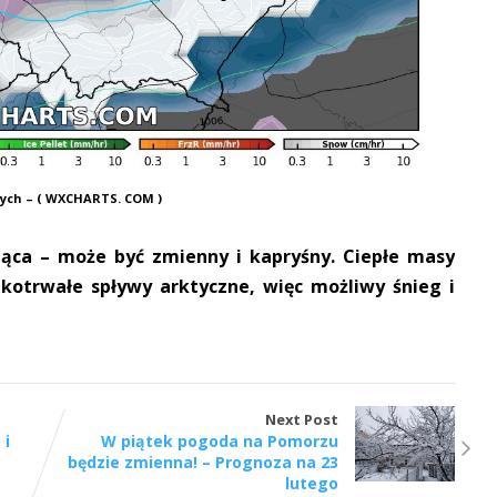
nych – ( WXCHARTS. COM )
ąca – może być zmienny i kapryśny. Ciepłe masy
tkotrwałe spływy arktyczne, więc możliwy śnieg i
.
Next Post
 i
W piątek pogoda na Pomorzu
będzie zmienna! – Prognoza na 23
lutego