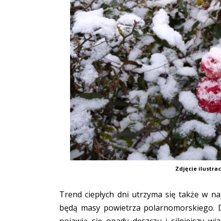
Zdjęcie ilustra
Trend ciepłych dni utrzyma się także w na
będą masy powietrza polarnomorskiego. D
pojawią się opady deszczu i silniejszy w