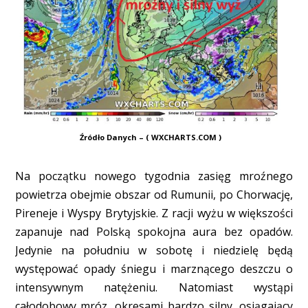
Źródło Danych – ( WXCHARTS.COM )
Na początku nowego tygodnia zasięg mroźnego
powietrza obejmie obszar od Rumunii, po Chorwację,
Pireneje i Wyspy Brytyjskie. Z racji wyżu w większości
zapanuje nad Polską spokojna aura bez opadów.
Jedynie na południu w sobotę i niedzielę będą
występować opady śniegu i marznącego deszczu o
intensywnym natężeniu. Natomiast wystąpi
całodobowy mróz, okresami bardzo silny, osiągający