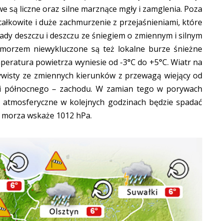
 są liczne oraz silne marznące mgły i zamglenia. Poza
ałkowite i duże zachmurzenie z przejaśnieniami, które
pady deszczu i deszczu ze śniegiem o zmiennym i silnym
morzem niewykluczone są też lokalne burze śnieżne
peratura powietrza wyniesie od -3°C do +5°C. Wiatr na
ywisty ze zmiennych kierunków z przewagą wiejący od
i północnego – zachodu. W zamian tego w porywach
e atmosferyczne w kolejnych godzinach będzie spadać
 morza wskaże 1012 hPa.