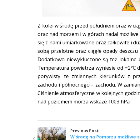
Z kolei w środę przed południem oraz w ci
oraz nad morzem i w górach nadal możliwe s
się z nami umiarkowane oraz całkowite i du
sobą przelotne oraz ciągłe opady deszczu 
Dodatkowo niewykluczone są też lokalne b
Temperatura powietrza wyniesie od +2°C do
porywisty ze zmiennych kierunków z pr
zachodu i północnego – zachodu. W zamian
Ciśnienie atmosferyczne w kolejnych godzi
nad poziomem morza wskaże 1003 hPa.
Previous Post
W środę na Pomorzu możliwe 