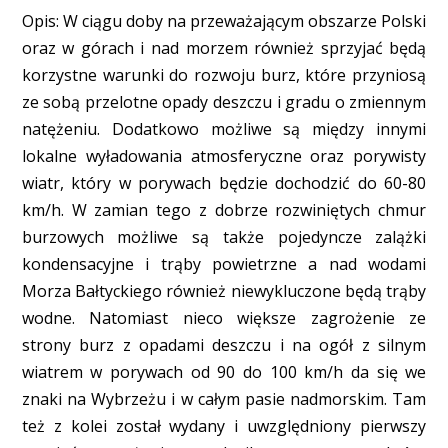
Opis: W ciągu doby na przeważającym obszarze Polski
oraz w górach i nad morzem również sprzyjać będą
korzystne warunki do rozwoju burz, które przyniosą
ze sobą przelotne opady deszczu i gradu o zmiennym
natężeniu. Dodatkowo możliwe są między innymi
lokalne wyładowania atmosferyczne oraz porywisty
wiatr, który w porywach będzie dochodzić do 60-80
km/h. W zamian tego z dobrze rozwiniętych chmur
burzowych możliwe są także pojedyncze zalążki
kondensacyjne i trąby powietrzne a nad wodami
Morza Bałtyckiego również niewykluczone będą trąby
wodne. Natomiast nieco większe zagrożenie ze
strony burz z opadami deszczu i na ogół z silnym
wiatrem w porywach od 90 do 100 km/h da się we
znaki na Wybrzeżu i w całym pasie nadmorskim. Tam
też z kolei został wydany i uwzględniony pierwszy