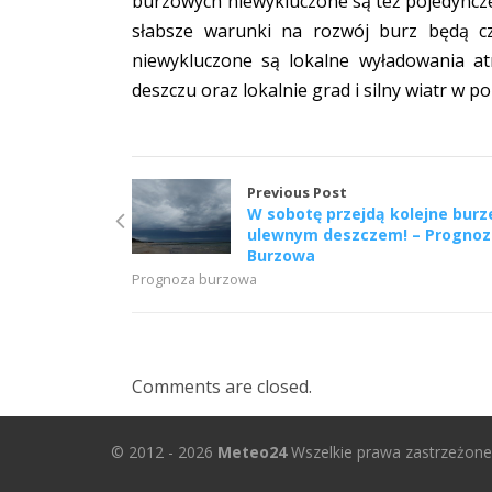
burzowych niewykluczone są też pojedyncze
słabsze warunki na rozwój burz będą c
niewykluczone są lokalne wyładowania at
deszczu oraz lokalnie grad i silny wiatr w 
Previous Post
W sobotę przejdą kolejne burz
ulewnym deszczem! – Prognoz
Burzowa
Prognoza burzowa
Comments are closed.
© 2012 - 2026
Meteo24
Wszelkie prawa zastrzeżone