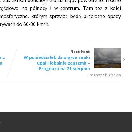
 zalążki kondensacyjne oraz trąby powietrzne. Trochę
zęściowo na północy i w centrum. Tam też z kolei
mosferyczne, którym sprzyjać będą przelotne opady
porywach do 60-80 km/h.
Next Post
e z
W poniedziałek da się we znaki
a
upał i lokalnie zagrzmi! –
Prognoza na 21 sierpnia
Prognoza burzowa
.