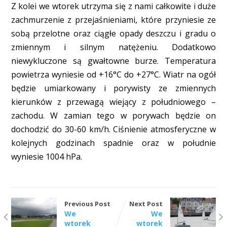
Z kolei we wtorek utrzyma się z nami całkowite i duże
zachmurzenie z przejaśnieniami, które przyniesie ze
sobą przelotne oraz ciągłe opady deszczu i gradu o
zmiennym i silnym natężeniu. Dodatkowo
niewykluczone są gwałtowne burze. Temperatura
powietrza wyniesie od +16°C do +27°C. Wiatr na ogół
będzie umiarkowany i porywisty ze zmiennych
kierunków z przewagą wiejący z południowego –
zachodu. W zamian tego w porywach będzie on
dochodzić do 30-60 km/h. Ciśnienie atmosferyczne w
kolejnych godzinach spadnie oraz w południe
wyniesie 1004 hPa.
Previous Post
Next Post
We
We
wtorek
wtorek