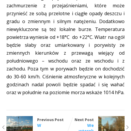
zachmurzenie z przejaśnieniami, które może
przynieść ze sobą przelotne i ciągłe opady deszczu i
gradu o zmiennym i silnym natężeniu. Dodatkowo
niewykluczone są też lokalne burze. Temperatura
powietrza wyniesie od +18°C do +22°C. Wiatr na ogół
będzie słaby oraz umiarkowany i porywisty ze
zmiennych kierunków z przewagą wiejący od
południowego – wschodu oraz ze wschodu i z
zachodu. Poza tym w porywach będzie on dochodzić
do 30-60 km/h. Ciśnienie atmosferyczne w kolejnych
godzinach nadal powoli będzie spadać i się wahać
oraz w południe na poziomie morza wskaże 1014 hPa.
Previous Post
Next Post
W
We
wtorek