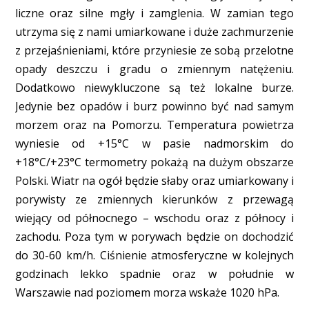
liczne oraz silne mgły i zamglenia. W zamian tego
utrzyma się z nami umiarkowane i duże zachmurzenie
z przejaśnieniami, które przyniesie ze sobą przelotne
opady deszczu i gradu o zmiennym natężeniu.
Dodatkowo niewykluczone są też lokalne burze.
Jedynie bez opadów i burz powinno być nad samym
morzem oraz na Pomorzu. Temperatura powietrza
wyniesie od +15°C w pasie nadmorskim do
+18°C/+23°C termometry pokażą na dużym obszarze
Polski. Wiatr na ogół będzie słaby oraz umiarkowany i
porywisty ze zmiennych kierunków z przewagą
wiejący od północnego – wschodu oraz z północy i
zachodu. Poza tym w porywach będzie on dochodzić
do 30-60 km/h. Ciśnienie atmosferyczne w kolejnych
godzinach lekko spadnie oraz w południe w
Warszawie nad poziomem morza wskaże 1020 hPa.