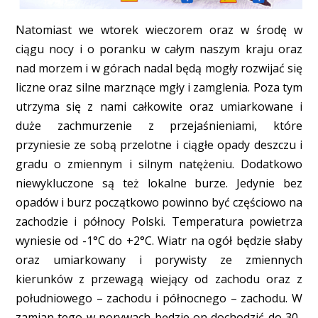
Natomiast we wtorek wieczorem oraz w środę w
ciągu nocy i o poranku w całym naszym kraju oraz
nad morzem i w górach nadal będą mogły rozwijać się
liczne oraz silne marznące mgły i zamglenia. Poza tym
utrzyma się z nami całkowite oraz umiarkowane i
duże zachmurzenie z przejaśnieniami, które
przyniesie ze sobą przelotne i ciągłe opady deszczu i
gradu o zmiennym i silnym natężeniu. Dodatkowo
niewykluczone są też lokalne burze. Jedynie bez
opadów i burz początkowo powinno być częściowo na
zachodzie i północy Polski. Temperatura powietrza
wyniesie od -1°C do +2°C. Wiatr na ogół będzie słaby
oraz umiarkowany i porywisty ze zmiennych
kierunków z przewagą wiejący od zachodu oraz z
południowego – zachodu i północnego – zachodu. W
zamian tego w porywach będzie on dochodzić do 30-