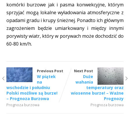
komórki burzowe jak i pasma konwekcyjne, którym
sprzyjać mogą lokalne wyładowania atmosferyczne z
opadami gradu i krupy śnieżnej. Ponadto ich głównym
zagrożeniem będzie umiarkowany i między innymi
porywisty wiatr, który w porywach może dochodzić do
60-80 km/h.
Previous Post
Next Post
W piątek
Duże
na
wahania
wschodzie i południu
temperatury oraz
Polski możliwe są burze!
wiosenne burze! – Ważne
– Prognoza Burzowa
Prognozy
Prognoza burzowa
Prognoza burzowa