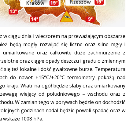
az w ciągu dnia i wieczorem na przeważającym obszarze
eż będą mogły rozwijać się liczne oraz silne mgły i
i umiarkowane oraz całkowite duże zachmurzenie z
przelotne oraz ciągłe opady deszczu i gradu o zmiennym
ć się też lokalne i dość gwałtowne burze. Temperatura
rach do nawet +15°C/+20°C termometry pokażą nad
 kraju. Wiatr na ogół będzie słaby oraz umiarkowany
rzewagą wiejący od południowego – wschodu oraz z
chodu. W zamian tego w porywach będzie on dochodzić
kolejnych godzinach nadal będzie powoli spadać oraz w
 wskaże 1008 hPa.