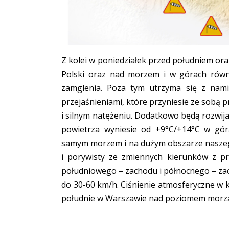
Z kolei w poniedziałek przed południem or
Polski oraz nad morzem i w górach równi
zamglenia. Poza tym utrzyma się z nam
przejaśnieniami, które przyniesie ze sobą 
i silnym natężeniu. Dodatkowo będą rozwija
powietrza wyniesie od +9°C/+14°C w gó
samym morzem i na dużym obszarze naszego
i porywisty ze zmiennych kierunków z p
południowego – zachodu i północnego – za
do 30-60 km/h. Ciśnienie atmosferyczne w 
południe w Warszawie nad poziomem morza