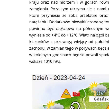
kraju oraz nad morzem i w górach równie
zamglenia. Poza tym utrzyma się z nami 
które przyniesie ze sobą przelotne oraz
natężeniu. Dodatkowo niewykluczone są też
powinno być częściowo na północnym wsc
wyniesie od +4°C do +12°C. Wiatr na ogół b
kierunków z przewagą wiejący od połudn
zachodu. W zamian tego w porywach będzie
w kolejnych godzinach będzie powoli spa
wskaże 1010 hPa.