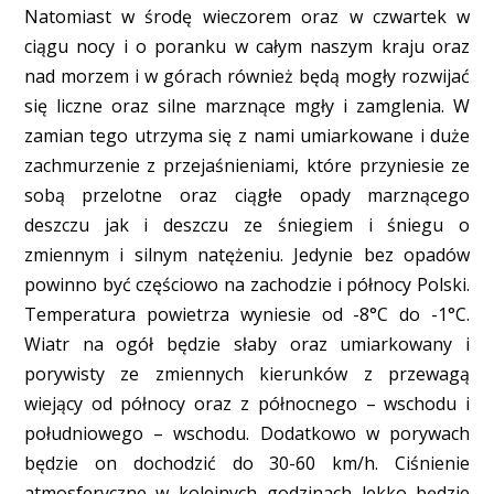
Natomiast w środę wieczorem oraz w czwartek w
ciągu nocy i o poranku w całym naszym kraju oraz
nad morzem i w górach również będą mogły rozwijać
się liczne oraz silne marznące mgły i zamglenia. W
zamian tego utrzyma się z nami umiarkowane i duże
zachmurzenie z przejaśnieniami, które przyniesie ze
sobą przelotne oraz ciągłe opady marznącego
deszczu jak i deszczu ze śniegiem i śniegu o
zmiennym i silnym natężeniu. Jedynie bez opadów
powinno być częściowo na zachodzie i północy Polski.
Temperatura powietrza wyniesie od -8°C do -1°C.
Wiatr na ogół będzie słaby oraz umiarkowany i
porywisty ze zmiennych kierunków z przewagą
wiejący od północy oraz z północnego – wschodu i
południowego – wschodu. Dodatkowo w porywach
będzie on dochodzić do 30-60 km/h. Ciśnienie
atmosferyczne w kolejnych godzinach lekko będzie