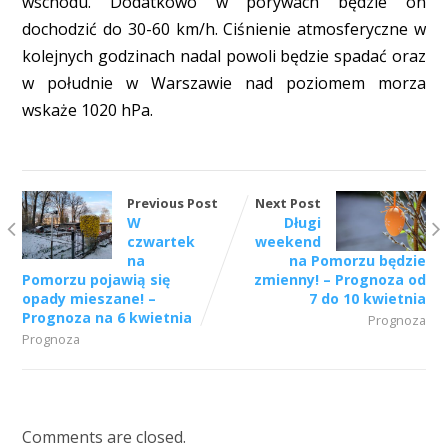
wschodu. Dodatkowo w porywach będzie on
dochodzić do 30-60 km/h. Ciśnienie atmosferyczne w
kolejnych godzinach nadal powoli będzie spadać oraz
w południe w Warszawie nad poziomem morza
wskaże 1020 hPa.
Previous Post
Next Post
W
Długi
czwartek
weekend
na
na Pomorzu będzie
Pomorzu pojawią się
zmienny! – Prognoza od
opady mieszane! –
7 do 10 kwietnia
Prognoza na 6 kwietnia
Prognoza
Prognoza
Comments are closed.