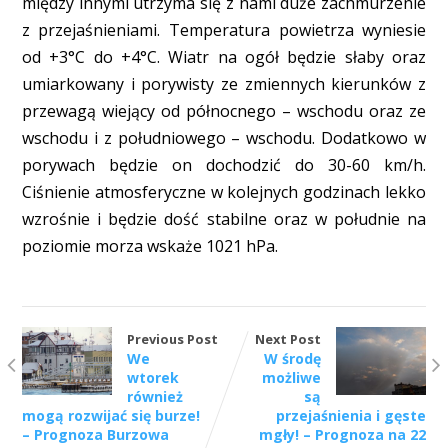
między innymi utrzyma się z nami duże zachmurzenie
z przejaśnieniami. Temperatura powietrza wyniesie
od +3°C do +4°C. Wiatr na ogół będzie słaby oraz
umiarkowany i porywisty ze zmiennych kierunków z
przewagą wiejący od północnego – wschodu oraz ze
wschodu i z południowego – wschodu. Dodatkowo w
porywach będzie on dochodzić do 30-60 km/h.
Ciśnienie atmosferyczne w kolejnych godzinach lekko
wzrośnie i będzie dość stabilne oraz w południe na
poziomie morza wskaże 1021 hPa.
Previous Post
Next Post
We
W środę
wtorek
możliwe
również
są
mogą rozwijać się burze!
przejaśnienia i gęste
– Prognoza Burzowa
mgły! – Prognoza na 22