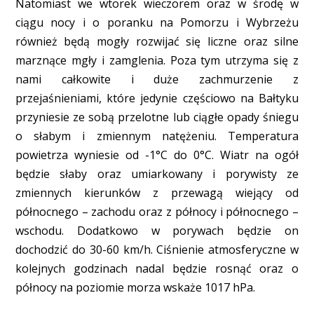
Natomiast we wtorek wieczorem oraz w środę w
ciągu nocy i o poranku na Pomorzu i Wybrzeżu
również będą mogły rozwijać się liczne oraz silne
marznące mgły i zamglenia. Poza tym utrzyma się z
nami całkowite i duże zachmurzenie z
przejaśnieniami, które jedynie częściowo na Bałtyku
przyniesie ze sobą przelotne lub ciągłe opady śniegu
o słabym i zmiennym natężeniu. Temperatura
powietrza wyniesie od -1°C do 0°C. Wiatr na ogół
będzie słaby oraz umiarkowany i porywisty ze
zmiennych kierunków z przewagą wiejący od
północnego – zachodu oraz z północy i północnego –
wschodu. Dodatkowo w porywach będzie on
dochodzić do 30-60 km/h. Ciśnienie atmosferyczne w
kolejnych godzinach nadal będzie rosnąć oraz o
północy na poziomie morza wskaże 1017 hPa.