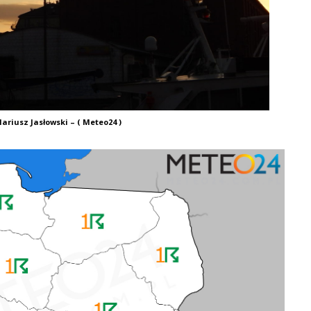
ariusz Jasłowski – ( Meteo24 )