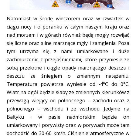
Natomiast w środę wieczorem oraz w czwartek w
ciągu nocy i o poranku w całym naszym kraju oraz
nad morzem i w górach również będą mogły rozwijać
się liczne oraz silne marznące mgły i zamglenia. Poza
tym utrzyma się z nami umiarkowane i duże
zachmurzenie z przejaśnieniami, które przyniesie ze
sobą przelotne i ciągłe opady marznącego deszczu i
deszczu ze śniegiem o zmiennym natężeniu.
Temperatura powietrza wyniesie od -4°C do 0°C.
Wiatr na ogół będzie słaby ze zmiennych kierunków z
przewagą wiejący od północnego – zachodu oraz z
północnego – wschodu i ze wschodu. Jedynie na
Bałtyku i w pasie nadmorskim będzie on
umiarkowany i porywisty oraz w porywach może tam
dochodzić do 30-60 km/h. Ciśnienie atmosferyczne w