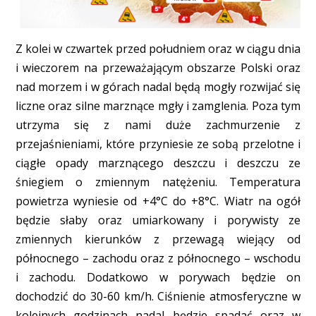
Z kolei w czwartek przed południem oraz w ciągu dnia
i wieczorem na przeważającym obszarze Polski oraz
nad morzem i w górach nadal będą mogły rozwijać się
liczne oraz silne marznące mgły i zamglenia. Poza tym
utrzyma się z nami duże zachmurzenie z
przejaśnieniami, które przyniesie ze sobą przelotne i
ciągłe opady marznącego deszczu i deszczu ze
śniegiem o zmiennym natężeniu. Temperatura
powietrza wyniesie od +4°C do +8°C. Wiatr na ogół
będzie słaby oraz umiarkowany i porywisty ze
zmiennych kierunków z przewagą wiejący od
północnego – zachodu oraz z północnego – wschodu
i zachodu. Dodatkowo w porywach będzie on
dochodzić do 30-60 km/h. Ciśnienie atmosferyczne w
kolejnych godzinach nadal będzie spadać oraz w