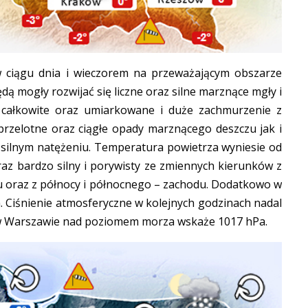
 ciągu dnia i wieczorem na przeważającym obszarze
ą mogły rozwijać się liczne oraz silne marznące mgły i
 całkowite oraz umiarkowane i duże zachmurzenie z
 przelotne oraz ciągłe opady marznącego deszczu jak i
 silnym natężeniu. Temperatura powietrza wyniesie od
az bardzo silny i porywisty ze zmiennych kierunków z
 oraz z północy i północnego – zachodu. Dodatkowo w
 Ciśnienie atmosferyczne w kolejnych godzinach nadal
e w Warszawie nad poziomem morza wskaże 1017 hPa.