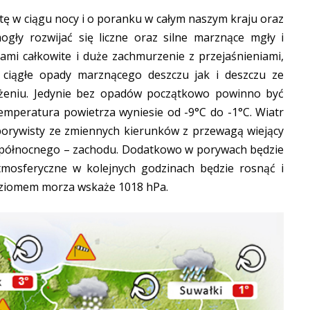
ę w ciągu nocy i o poranku w całym naszym kraju oraz
ły rozwijać się liczne oraz silne marznące mgły i
ami całkowite i duże zachmurzenie z przejaśnieniami,
 ciągłe opady marznącego deszczu jak i deszczu ze
ężeniu. Jedynie bez opadów początkowo powinno być
Temperatura powietrza wyniesie od -9°C do -1°C. Wiatr
porywisty ze zmiennych kierunków z przewagą wiejący
i północnego – zachodu. Dodatkowo w porywach będzie
tmosferyczne w kolejnych godzinach będzie rosnąć i
oziomem morza wskaże 1018 hPa.