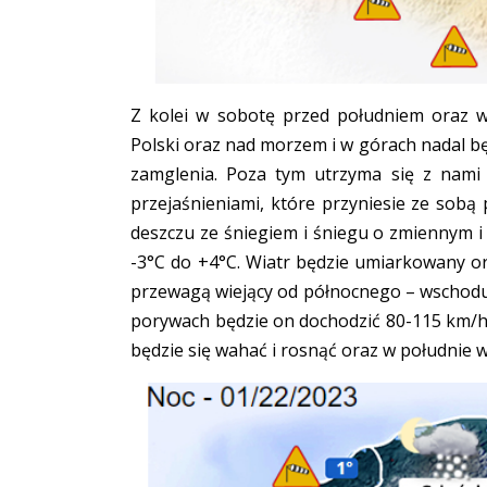
Z kolei w sobotę przed południem oraz w
Polski oraz nad morzem i w górach nadal będ
zamglenia. Poza tym utrzyma się z nami
przejaśnieniami, które przyniesie ze sobą
deszczu ze śniegiem i śniegu o zmiennym i
-3°C do +4°C. Wiatr będzie umiarkowany or
przewagą wiejący od północnego – wschodu
porywach będzie on dochodzić 80-115 km/h.
będzie się wahać i rosnąć oraz w południ