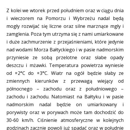
Z kolei we wtorek przed południem oraz w ciągu dnia
i wieczorem na Pomorzu i Wybrzeżu nadal będą
mogły rozwijać się liczne oraz silne marznące mgły i
zamglenia. Poza tym utrzyma się z nami umiarkowane
i duże zachmurzenie z przejaśnieniami, które jedynie
nad wodami Morza Bałtyckiego i w pasie nadmorskim
przyniesie ze sobą przelotne oraz słabe opady
deszczu i mżawki. Temperatura powietrza wyniesie
od +2°C do +3°C. Wiatr na ogół będzie słaby ze
zmiennych kierunków z przewagą wiejący od
północnego – zachodu oraz z południowego –
zachodu i zachodu. Natomiast na Bałtyku i w pasie
nadmorskim nadal będzie on umiarkowany i
porywisty oraz w porywach może tam dochodzić do
30-60 km/h. Ciśnienie atmosferyczne w kolejnych
godzinach zacznie powoli już spadać oraz w południe