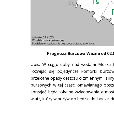
Prognoza Burzowa Ważna od 02.01
Opis: W ciągu doby nad wodami Morza B
rozwijać się pojedyncze komórki burzo
przelotne opady deszczu o zmiennym i sil
burzowych w tej części omawianego obsza
sprzyjać będą lokalne wyładowania atmosf
wiatr, który w porywach będzie dochodzić d