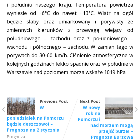
i południu naszego kraju. Temperatura powietrza
wyniesie od +6°C do nawet +13°C. Wiatr na ogół
będzie słaby oraz umiarkowany i porywisty ze
zmiennych kierunków z przewagą wiejący od
południowego – zachodu oraz z południowego –
wschodu i północnego – zachodu. W zamian tego w
porywach do 30-60 km/h. Ciśnienie atmosferyczne w
kolejnych godzinach lekko spadnie oraz w południe w
Warszawie nad poziomem morza wskaże 1019 hPa.
Previous Post
Next Post
W
W nowy
rok na
poniedziałek na Pomorzu
Pomorzu i
będzie deszczowo! –
nad morzem mogą
Prognoza na 2 stycznia
przejść burze! –
Prognoza
Prognoza Burzowa