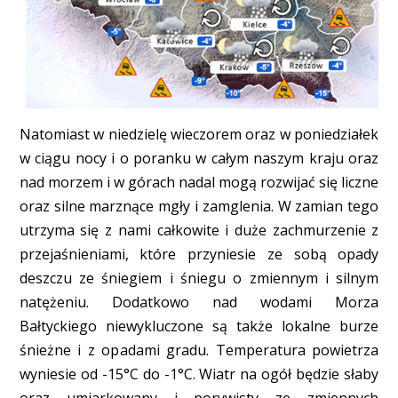
Natomiast w niedzielę wieczorem oraz w poniedziałek
w ciągu nocy i o poranku w całym naszym kraju oraz
nad morzem i w górach nadal mogą rozwijać się liczne
oraz silne marznące mgły i zamglenia. W zamian tego
utrzyma się z nami całkowite i duże zachmurzenie z
przejaśnieniami, które przyniesie ze sobą opady
deszczu ze śniegiem i śniegu o zmiennym i silnym
natężeniu. Dodatkowo nad wodami Morza
Bałtyckiego niewykluczone są także lokalne burze
śnieżne i z opadami gradu. Temperatura powietrza
wyniesie od -15°C do -1°C. Wiatr na ogół będzie słaby
oraz umiarkowany i porywisty ze zmiennych