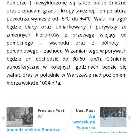
Pomorze ) niewykluczone są także burze śnieżne
oraz z opadami gradu i krupy śnieżnej. Temperatura
powietrza wyniesie od -5°C do +4°C. Wiatr na ogół
będzie słaby oraz umiarkowany i porywisty ze
zmiennych kierunków z przewagą wiejący od
północnego – wschodu oraz z północy i
południowego – zachodu. W zamian tego w porywach
będzie on dochodzić do 30-60 km/h. Ciśnienie
atmosferyczne w kolejnych godzinach będzie się
wahać oraz w południe w Warszawie nad poziomem
morza wskaże 1004 hPa.
Previous Post
Next Post
W
We
wtorek na
Pomorzu
poniedziałek na Pomorzu