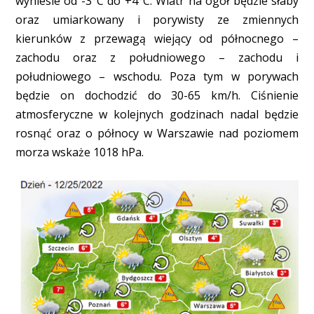
wyniesie od -3°C do +4°C. Wiatr na ogół będzie słaby
oraz umiarkowany i porywisty ze zmiennych
kierunków z przewagą wiejący od północnego –
zachodu oraz z południowego – zachodu i
południowego – wschodu. Poza tym w porywach
będzie on dochodzić do 30-65 km/h. Ciśnienie
atmosferyczne w kolejnych godzinach nadal będzie
rosnąć oraz o północy w Warszawie nad poziomem
morza wskaże 1018 hPa.