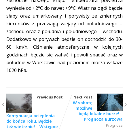
zachodzie naszego kraju. Temperatura powietrza
wyniesie od +2°C do nawet +9°C. Wiatr na ogół będzie
słaby oraz umiarkowany i porywisty ze zmiennych
kierunków z przewagą wiejący od południowego –
zachodu oraz z południa i południowego – wschodu.
Dodatkowo w porywach będzie on dochodzić do 30-
60 km/h. Ciśnienie atmosferyczne w kolejnych
godzinach będzie się wahać i powoli spadać oraz w
południe w Warszawie nad poziomem morza wskaże
1020 hPa.
Previous Post
Next Post
W sobotę
możliwe
będą lokalne burze! –
Kontynuacja ocieplenia
Prognoza Burzowa
do końca roku. Będzie
Prognoza
też wietrznie! – Wstępne