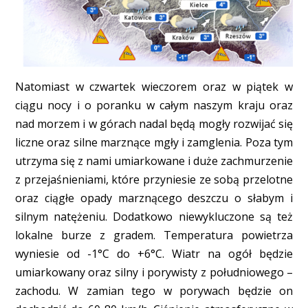
Natomiast w czwartek wieczorem oraz w piątek w
ciągu nocy i o poranku w całym naszym kraju oraz
nad morzem i w górach nadal będą mogły rozwijać się
liczne oraz silne marznące mgły i zamglenia. Poza tym
utrzyma się z nami umiarkowane i duże zachmurzenie
z przejaśnieniami, które przyniesie ze sobą przelotne
oraz ciągłe opady marznącego deszczu o słabym i
silnym natężeniu. Dodatkowo niewykluczone są też
lokalne burze z gradem. Temperatura powietrza
wyniesie od -1°C do +6°C. Wiatr na ogół będzie
umiarkowany oraz silny i porywisty z południowego –
zachodu. W zamian tego w porywach będzie on