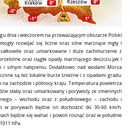
ągu dnia i wieczorem na przeważającym obszarze Polski
ogły rozwijać się liczne oraz silne marznące mgły i
 całkowite oraz umiarkowane i duże zachmurzenie z
 przelotne oraz ciągłe opady marznącego deszczu jak i
m i silnym natężeniu. Dodatkowo nad wodami Morza
czone są też lokalne burze śnieżne i z opadami gradu.
 na zachodzie i północy kraju. Temperatura powietrza
ędzie słaby oraz umiarkowany i porywisty ze zmiennych
cnego – wschodu oraz z południowego – zachodu i
o w porywach będzie on dochodzić do 30-60 km/h.
nach będzie się wahać i powoli rosnąć oraz w południe
1011 hPa.