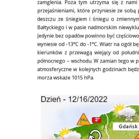
zamglenia. Poza tym utrzyma się z nami
przejaśnieniami, które przyniesie ze sobą
deszczu ze śniegiem i śniegu o zmienny
Bałtyckiego i w pasie nadmorskim niewyklu
Jedynie bez opadów powinno być częściowo 
wyniesie od -13°C do -1°C. Wiatr na ogół b
kierunków z przewagą wiejący od połudn
północnego – wschodu. W zamian tego w po
atmosferyczne w kolejnych godzinach będ
morza wskaże 1015 hPa.