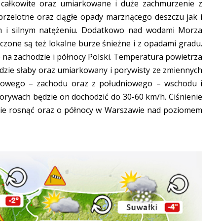
 całkowite oraz umiarkowane i duże zachmurzenie z
 przelotne oraz ciągłe opady marznącego deszczu jak i
m i silnym natężeniu. Dodatkowo nad wodami Morza
czone są też lokalne burze śnieżne i z opadami gradu.
na zachodzie i północy Polski. Temperatura powietrza
ędzie słaby oraz umiarkowany i porywisty ze zmiennych
iowego – zachodu oraz z południowego – wschodu i
rywach będzie on dochodzić do 30-60 km/h. Ciśnienie
zie rosnąć oraz o północy w Warszawie nad poziomem