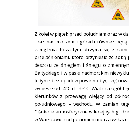
Z kolei w piątek przed południem oraz w ci
oraz nad morzem i górach również będą m
zamglenia. Poza tym utrzyma się z nami
przejaśnieniami, które przyniesie ze sobą
deszczu ze śniegiem i śniegu o zmienny
Bałtyckiego i w pasie nadmorskim niewyklu
Jedynie bez opadów powinno być częściowo
wyniesie od -4°C do +3°C. Wiatr na ogół b
kierunków z przewagą wiejący od półno
południowego – wschodu. W zamian teg
Ciśnienie atmosferyczne w kolejnych godzi
w Warszawie nad poziomem morza wskaże 