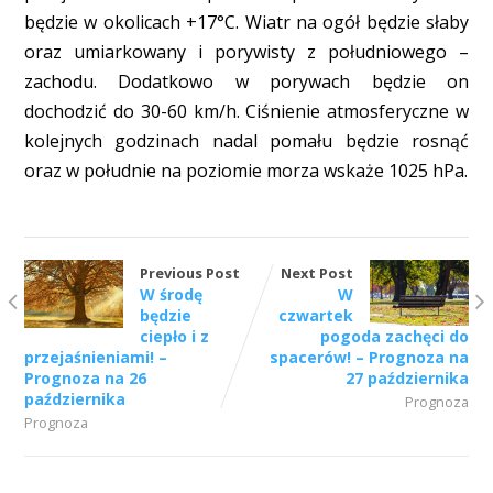
będzie w okolicach +17°C. Wiatr na ogół będzie słaby
oraz umiarkowany i porywisty z południowego –
zachodu. Dodatkowo w porywach będzie on
dochodzić do 30-60 km/h. Ciśnienie atmosferyczne w
kolejnych godzinach nadal pomału będzie rosnąć
oraz w południe na poziomie morza wskaże 1025 hPa.
Previous Post
Next Post
W środę
W
będzie
czwartek
ciepło i z
pogoda zachęci do
przejaśnieniami! –
spacerów! – Prognoza na
Prognoza na 26
27 października
października
Prognoza
Prognoza