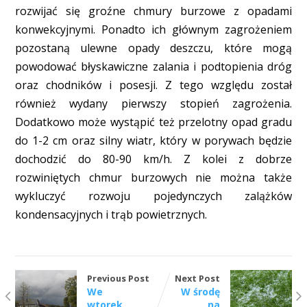
rozwijać się groźne chmury burzowe z opadami
konwekcyjnymi. Ponadto ich głównym zagrożeniem
pozostaną ulewne opady deszczu, które mogą
powodować błyskawiczne zalania i podtopienia dróg
oraz chodników i posesji. Z tego względu został
również wydany pierwszy stopień zagrożenia.
Dodatkowo może wystąpić też przelotny opad gradu
do 1-2 cm oraz silny wiatr, który w porywach będzie
dochodzić do 80-90 km/h. Z kolei z dobrze
rozwiniętych chmur burzowych nie można także
wykluczyć rozwoju pojedynczych zalążków
kondensacyjnych i trąb powietrznych.
Previous Post
Next Post
We
W środę
wtorek
na