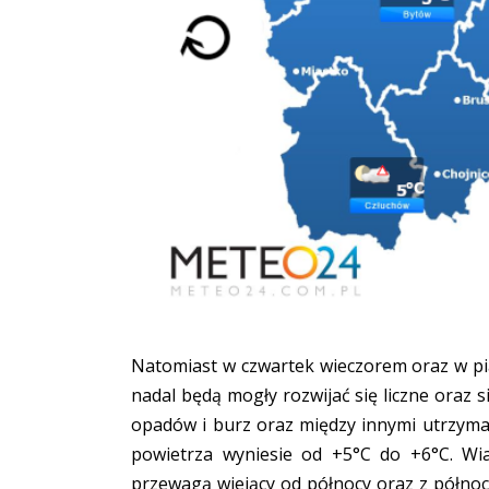
Natomiast w czwartek wieczorem oraz w pi
nadal będą mogły rozwijać się liczne oraz 
opadów i burz oraz między innymi utrzym
powietrza wyniesie od +5°C do +6°C. Wi
przewagą wiejący od północy oraz z półno