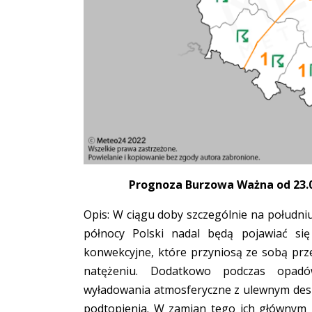
Prognoza Burzowa Ważna od 23.08
Opis: W ciągu doby szczególnie na południ
północy Polski nadal będą pojawiać si
konwekcyjne, które przyniosą ze sobą prz
natężeniu. Dodatkowo podczas opad
wyładowania atmosferyczne z ulewnym desz
podtopienia. W zamian tego ich głównym 