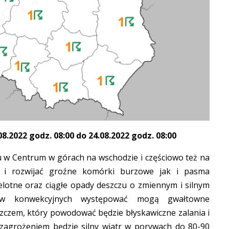
.2022 godz. 08:00 do 24.08.2022 godz. 08:00
u w Centrum w górach na wschodzie i częściowo też na
ę i rozwijać groźne komórki burzowe jak i pasma
elotne oraz ciągłe opady deszczu o zmiennym i silnym
ów konwekcyjnych występować mogą gwałtowne
czem, który powodować będzie błyskawiczne zalania i
zagrożeniem będzie silny wiatr w porywach do 80-90