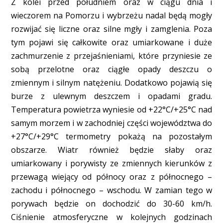
Z kolei przed południem oraz w ciągu dnia i
wieczorem na Pomorzu i wybrzeżu nadal będą mogły
rozwijać się liczne oraz silne mgły i zamglenia. Poza
tym pojawi się całkowite oraz umiarkowane i duże
zachmurzenie z przejaśnieniami, które przyniesie ze
sobą przelotne oraz ciągłe opady deszczu o
zmiennym i silnym natężeniu. Dodatkowo pojawią się
burze z ulewnym deszczem i opadami gradu.
Temperatura powietrza wyniesie od +22°C/+25°C nad
samym morzem i w zachodniej części województwa do
+27°C/+29°C termometry pokażą na pozostałym
obszarze. Wiatr również będzie słaby oraz
umiarkowany i porywisty ze zmiennych kierunków z
przewagą wiejący od północy oraz z północnego –
zachodu i północnego – wschodu. W zamian tego w
porywach będzie on dochodzić do 30-60 km/h.
Ciśnienie atmosferyczne w kolejnych godzinach