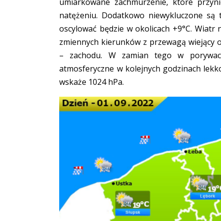
umiarkowane zachmurzenie, które przyn
natężeniu. Dodatkowo niewykluczone są 
oscylować będzie w okolicach +9°C. Wiatr 
zmiennych kierunków z przewagą wiejący 
– zachodu. W zamian tego w porywach
atmosferyczne w kolejnych godzinach lekk
wskaże 1024 hPa.