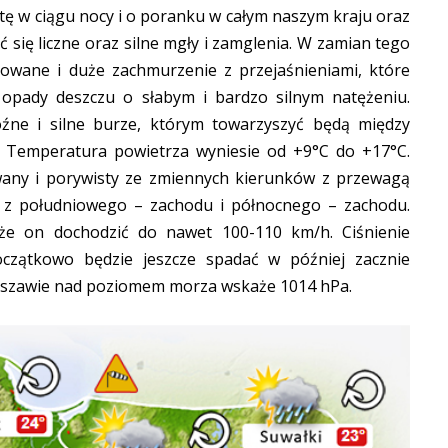
ę w ciągu nocy i o poranku w całym naszym kraju oraz
się liczne oraz silne mgły i zamglenia. W zamian tego
kowane i duże zachmurzenie z przejaśnieniami, które
e opady deszczu o słabym i bardzo silnym natężeniu.
ne i silne burze, którym towarzyszyć będą między
 Temperatura powietrza wyniesie od +9°C do +17°C.
wany i porywisty ze zmiennych kierunków z przewagą
 z południowego – zachodu i północnego – zachodu.
e on dochodzić do nawet 100-110 km/h. Ciśnienie
czątkowo będzie jeszcze spadać w później zacznie
rszawie nad poziomem morza wskaże 1014 hPa.