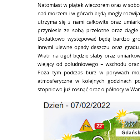
Natomiast w piątek wieczorem oraz w sobot
nad morzem i w górach będą mogły rozwijać 
utrzyma się z nami całkowite oraz umiar
przyniesie ze sobą przelotne oraz ciągł
Dodatkowo występować będą bardzo groź
innymi ulewne opady deszczu oraz gradu.
Wiatr na ogół będzie słaby oraz umiarko
wiejący od południowego – wschodu oraz
Poza tym podczas burz w porywach moż
atmosferyczne w kolejnych godzinach po
stopniowo już rosnąć oraz o północy w Wa