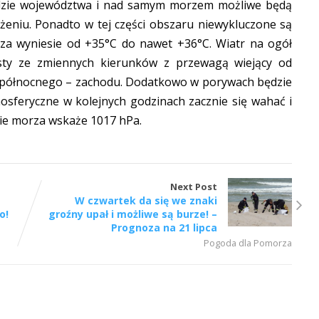
dzie województwa i nad samym morzem możliwe będą
eniu. Ponadto w tej części obszaru niewykluczone są
za wyniesie od +35°C do nawet +36°C. Wiatr na ogół
sty ze zmiennych kierunków z przewagą wiejący od
i północnego – zachodu. Dodatkowo w porywach będzie
osferyczne w kolejnych godzinach zacznie się wahać i
ie morza wskaże 1017 hPa.
Next Post
W czwartek da się we znaki
o!
groźny upał i możliwe są burze! –
Prognoza na 21 lipca
Pogoda dla Pomorza