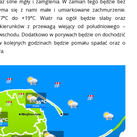
raz silne mgły i zamglenia. W zamian tego będzie bez
yma się z nami małe i umiarkowane zachmurzenie.
17°C do +19°C. Wiatr na ogół będzie słaby oraz
 kierunków z przewagą wiejący od południowego –
 wschodu. Dodatkowo w porywach będzie on dochodzić
w kolejnych godzinach będzie pomału spadać oraz o
a.