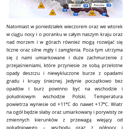
Natomiast w poniedziałek wieczorem oraz we wtorek
w ciągu nocy i o poranku w całym naszym kraju oraz
nad morzem i w górach również mogą rozwijać się
liczne oraz silne mgły i zamglenia. Poza tym utrzyma
się z nami umiarkowane i duże zachmurzenie z
przejaśnieniami, które przyniesie ze sobą przelotne
opady deszczu i niewykluczone burze z opadami
gradu i krupy śnieżnej. Jedynie początkowo bez
opadów i burz powinno być na wschodzie i
południowym wschodzie Polski. Temperatura
powietrza wyniesie od +11°C do nawet +17°C. Wiatr
na ogół będzie słaby oraz umiarkowany i porywisty ze
zmiennych kierunków z przewagą wiejący od
południowego – wschodu oraz z północy i