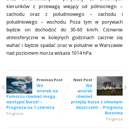
kierunków z przewagą wiejący od północnego –
zachodu oraz z południowego – zachodu i
południowego – wschodu. Poza tym w porywach
będzie on dochodzić do 30-60 km/h. Ciśnienie
atmosferyczne w kolejnych godzinach zacznie się
wahać i będzie spadać oraz w południe w Warszawie
nad poziomem morza wskaże 1014 hPa.
Previous Post
Next Post
We
We
wtorek na
wtorek
Pomorzu również mogą
również
wystąpić burze! –
przejdą burze z ulewnym
Prognoza na 7 czerwca
deszczem! – Prognoza
Burzowa
Prognoza
Prognoza