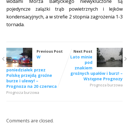
wodami Morza Bałtyckiego niewykluczone są
pojedyncze zalążki trąb powietrznych i lejków
kondensacyjnych, a w strefie 2 stopnia zagrożenia 1-3
tornada.
Previous Post
Next Post
W
Lato minie
pod
znakiem
poniedziałek przez
groźnych upałów i burz! –
Polskę przejdą groźne
Wstępne Prognozy
burze i ulewy! –
Prognoza burzowa
Prognoza na 20 czerwca
Prognoza burzowa
Comments are closed.