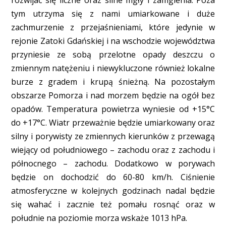
rozwijać się liczne oraz silne mgły i zamglenia. Poza
tym utrzyma się z nami umiarkowane i duże
zachmurzenie z przejaśnieniami, które jedynie w
rejonie Zatoki Gdańskiej i na wschodzie województwa
przyniesie ze sobą przelotne opady deszczu o
zmiennym natężeniu i niewykluczone również lokalne
burze z gradem i krupą śnieżną. Na pozostałym
obszarze Pomorza i nad morzem będzie na ogół bez
opadów. Temperatura powietrza wyniesie od +15°C
do +17°C. Wiatr przeważnie będzie umiarkowany oraz
silny i porywisty ze zmiennych kierunków z przewagą
wiejący od południowego – zachodu oraz z zachodu i
północnego – zachodu. Dodatkowo w porywach
będzie on dochodzić do 60-80 km/h. Ciśnienie
atmosferyczne w kolejnych godzinach nadal będzie
się wahać i zacznie też pomału rosnąć oraz w
południe na poziomie morza wskaże 1013 hPa.