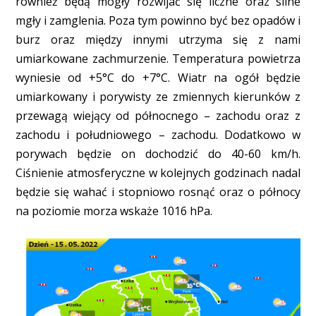
również będą mogły rozwijać się liczne oraz silne
mgły i zamglenia. Poza tym powinno być bez opadów i
burz oraz między innymi utrzyma się z nami
umiarkowane zachmurzenie. Temperatura powietrza
wyniesie od +5°C do +7°C. Wiatr na ogół będzie
umiarkowany i porywisty ze zmiennych kierunków z
przewagą wiejący od północnego – zachodu oraz z
zachodu i południowego – zachodu. Dodatkowo w
porywach będzie on dochodzić do 40-60 km/h.
Ciśnienie atmosferyczne w kolejnych godzinach nadal
będzie się wahać i stopniowo rosnąć oraz o północy
na poziomie morza wskaże 1016 hPa.