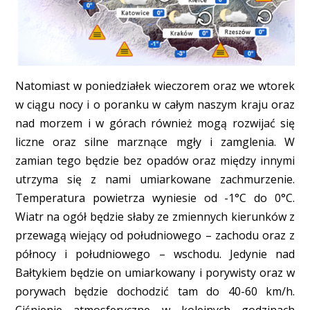
Natomiast w poniedziałek wieczorem oraz we wtorek
w ciągu nocy i o poranku w całym naszym kraju oraz
nad morzem i w górach również mogą rozwijać się
liczne oraz silne marznące mgły i zamglenia. W
zamian tego będzie bez opadów oraz między innymi
utrzyma się z nami umiarkowane zachmurzenie.
Temperatura powietrza wyniesie od -1°C do 0°C.
Wiatr na ogół będzie słaby ze zmiennych kierunków z
przewagą wiejący od południowego – zachodu oraz z
północy i południowego – wschodu. Jedynie nad
Bałtykiem będzie on umiarkowany i porywisty oraz w
porywach będzie dochodzić tam do 40-60 km/h.
Ciśnienie atmosferyczne w kolejnych godzinach