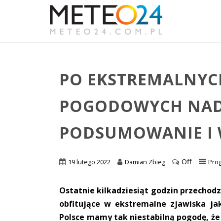
PO EKSTREMALNYC
POGODOWYCH NADA
PODSUMOWANIE I 
Off
19 lutego 2022
Damian Zbieg
Pro
Ostatnie kilkadziesiąt godzin przechodz
obfitujące w ekstremalne zjawiska jak
Polsce mamy tak niestabilną pogodę, ż