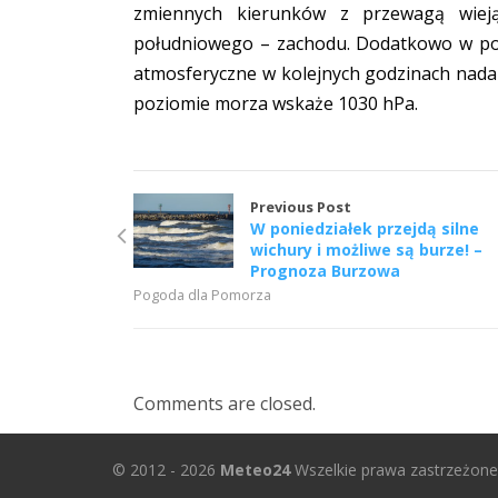
zmiennych kierunków z przewagą wiej
południowego – zachodu. Dodatkowo w por
atmosferyczne w kolejnych godzinach nadal
poziomie morza wskaże 1030 hPa.
Previous Post
W poniedziałek przejdą silne
wichury i możliwe są burze! –
Prognoza Burzowa
Pogoda dla Pomorza
Comments are closed.
© 2012 - 2026
Meteo24
Wszelkie prawa zastrzeżone