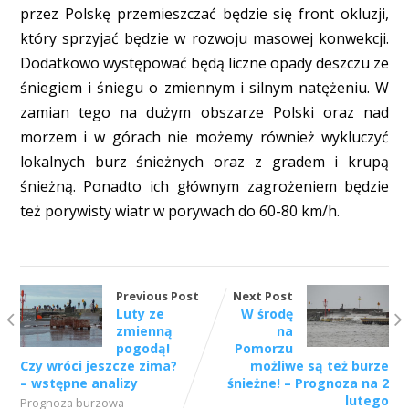
przez Polskę przemieszczać będzie się front okluzji,
który sprzyjać będzie w rozwoju masowej konwekcji.
Dodatkowo występować będą liczne opady deszczu ze
śniegiem i śniegu o zmiennym i silnym natężeniu. W
zamian tego na dużym obszarze Polski oraz nad
morzem i w górach nie możemy również wykluczyć
lokalnych burz śnieżnych oraz z gradem i krupą
śnieżną. Ponadto ich głównym zagrożeniem będzie
też porywisty wiatr w porywach do 60-80 km/h.
Previous Post
Next Post
Luty ze
W środę
zmienną
na
pogodą!
Pomorzu
Czy wróci jeszcze zima?
możliwe są też burze
– wstępne analizy
śnieżne! – Prognoza na 2
lutego
Prognoza burzowa