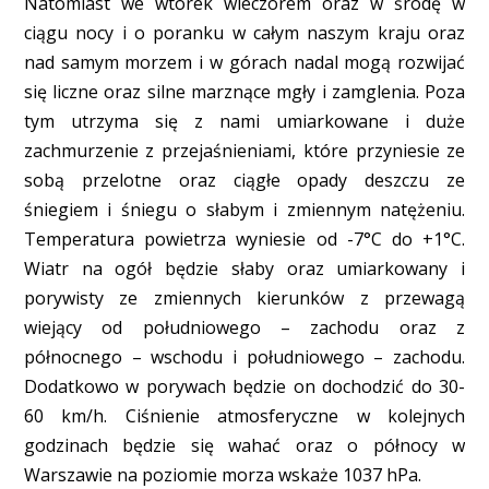
Natomiast we wtorek wieczorem oraz w środę w
ciągu nocy i o poranku w całym naszym kraju oraz
nad samym morzem i w górach nadal mogą rozwijać
się liczne oraz silne marznące mgły i zamglenia. Poza
tym utrzyma się z nami umiarkowane i duże
zachmurzenie z przejaśnieniami, które przyniesie ze
sobą przelotne oraz ciągłe opady deszczu ze
śniegiem i śniegu o słabym i zmiennym natężeniu.
Temperatura powietrza wyniesie od -7°C do +1°C.
Wiatr na ogół będzie słaby oraz umiarkowany i
porywisty ze zmiennych kierunków z przewagą
wiejący od południowego – zachodu oraz z
północnego – wschodu i południowego – zachodu.
Dodatkowo w porywach będzie on dochodzić do 30-
60 km/h. Ciśnienie atmosferyczne w kolejnych
godzinach będzie się wahać oraz o północy w
Warszawie na poziomie morza wskaże 1037 hPa.