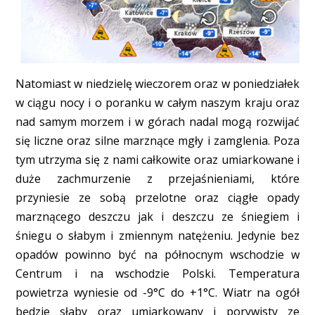
Natomiast w niedzielę wieczorem oraz w poniedziałek
w ciągu nocy i o poranku w całym naszym kraju oraz
nad samym morzem i w górach nadal mogą rozwijać
się liczne oraz silne marznące mgły i zamglenia. Poza
tym utrzyma się z nami całkowite oraz umiarkowane i
duże zachmurzenie z przejaśnieniami, które
przyniesie ze sobą przelotne oraz ciągłe opady
marznącego deszczu jak i deszczu ze śniegiem i
śniegu o słabym i zmiennym natężeniu. Jedynie bez
opadów powinno być na północnym wschodzie w
Centrum i na wschodzie Polski. Temperatura
powietrza wyniesie od -9°C do +1°C. Wiatr na ogół
będzie słaby oraz umiarkowany i porywisty ze