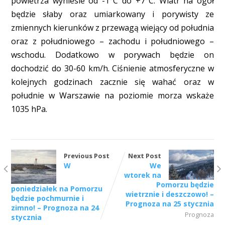
powietrza wyniesie od -1°C do +7°C. Wiatr na ogół
będzie słaby oraz umiarkowany i porywisty ze
zmiennych kierunków z przewagą wiejący od południa
oraz z południowego – zachodu i południowego –
wschodu. Dodatkowo w porywach będzie on
dochodzić do 30-60 km/h. Ciśnienie atmosferyczne w
kolejnych godzinach zacznie się wahać oraz w
południe w Warszawie na poziomie morza wskaże
1035 hPa.
Previous Post
Next Post
W
We
wtorek na
Pomorzu będzie
poniedziałek na Pomorzu
wietrznie i deszczowo! –
będzie pochmurnie i
Prognoza na 25 stycznia
zimno! – Prognoza na 24
Prognoza
stycznia