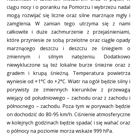
ciągu nocy i o poranku na Pomorzu i wybrzeżu nadal
mogą rozwijać się liczne oraz silne marznące mgły i
zamglenia. W zamian tego utrzyma się z nami
całkowite i duże zachmurzenie z przejaśnieniami,
które przyniesie ze sobą przelotne oraz ciągłe opady
marznącego deszczu i deszczu ze śniegiem o
zmiennym i silnym natężeniu. Dodatkowo
niewykluczone są też lokalne burze śnieżne oraz z
gradem i krupą śnieżną. Temperatura powietrza
wyniesie od +1°C do +2°C. Wiatr na ogół będzie silny i
porywisty ze zmiennych kierunków z przewagą
wiejący od południowego – zachodu oraz z zachodu i
północnego – zachodu. Poza tym w porywach będzie
on dochodzić do 80-95 km/h. Ciśnienie atmosferyczne
w kolejnych godzinach będzie spadać i się wahać oraz
o północy na poziomie morza wskaże 999 hPa.